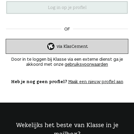
n
OF
via KlasCement
I
n
Door in te loggen bij Klasse via een externe dienst ga je
l
akkoord met onze
gebruiksvoorwaarden
o
g
g
Heb je nog geen profiel?
Maak een nieuw profiel aan
e
n
Wekelijks het beste van Klasse in je
mailbox?