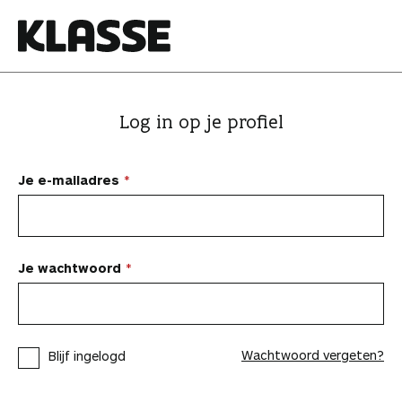
N
a
a
K
r
l
i
a
Log in op je profiel
n
s
h
s
o
e
Je e-mailadres
u
d
s
p
Je wachtwoord
r
i
n
Wachtwoord vergeten?
Blijf ingelogd
g
e