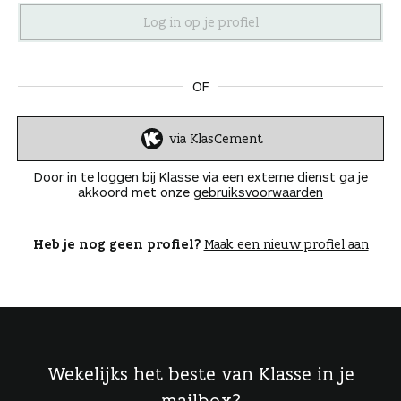
n
OF
via KlasCement
I
n
Door in te loggen bij Klasse via een externe dienst ga je
l
akkoord met onze
gebruiksvoorwaarden
o
g
g
Heb je nog geen profiel?
Maak een nieuw profiel aan
e
n
Wekelijks het beste van Klasse in je
mailbox?