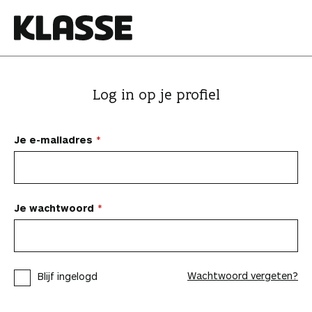
N
a
a
K
r
l
i
a
Log in op je profiel
n
s
h
s
o
e
Je e-mailadres
u
d
s
p
Je wachtwoord
r
i
n
Wachtwoord vergeten?
Blijf ingelogd
g
e