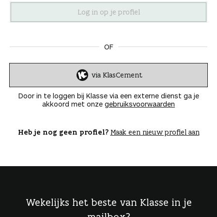
n
OF
via KlasCement
I
n
Door in te loggen bij Klasse via een externe dienst ga je
l
akkoord met onze
gebruiksvoorwaarden
o
g
g
Heb je nog geen profiel?
Maak een nieuw profiel aan
e
n
Wekelijks het beste van Klasse in je
mailbox?