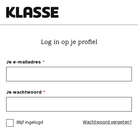
N
a
a
K
r
l
i
a
Log in op je profiel
n
s
h
s
o
e
Je e-mailadres
u
d
s
p
Je wachtwoord
r
i
n
Wachtwoord vergeten?
Blijf ingelogd
g
e