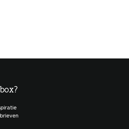
lbox?
piratie
sbrieven