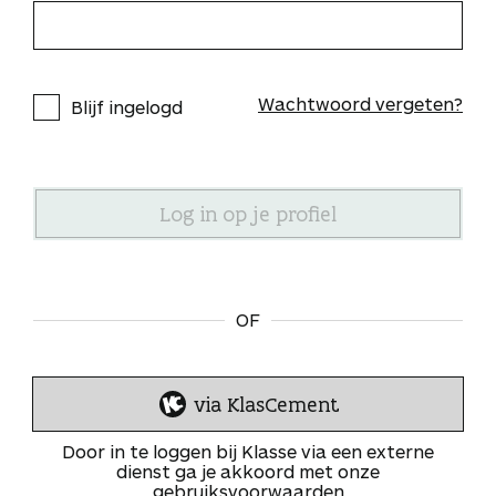
Wachtwoord vergeten?
Blijf ingelogd
OF
via KlasCement
I
n
Door in te loggen bij Klasse via een externe
l
dienst ga je akkoord met onze
gebruiksvoorwaarden