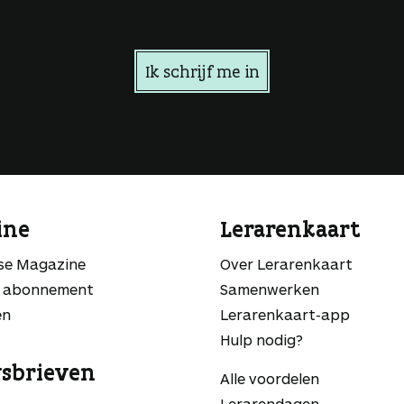
Ik schrijf me in
ine
Lerarenkaart
sse Magazine
Over Lerarenkaart
 abonnement
Samenwerken
en
Lerarenkaart-app
Hulp nodig?
sbrieven
Alle voordelen
Lerarendagen