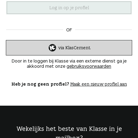
n
OF
via KlasCement
I
n
Door in te loggen bij Klasse via een externe dienst ga je
l
akkoord met onze
gebruiksvoorwaarden
o
g
g
Heb je nog geen profiel?
Maak een nieuw profiel aan
e
n
Wekelijks het beste van Klasse in je
mailbox?