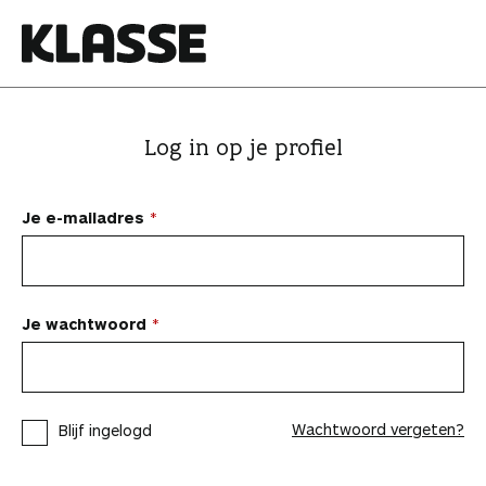
N
a
a
K
r
l
i
a
Log in op je profiel
n
s
h
s
o
e
Je e-mailadres
u
d
s
p
Je wachtwoord
r
i
n
Wachtwoord vergeten?
Blijf ingelogd
g
e