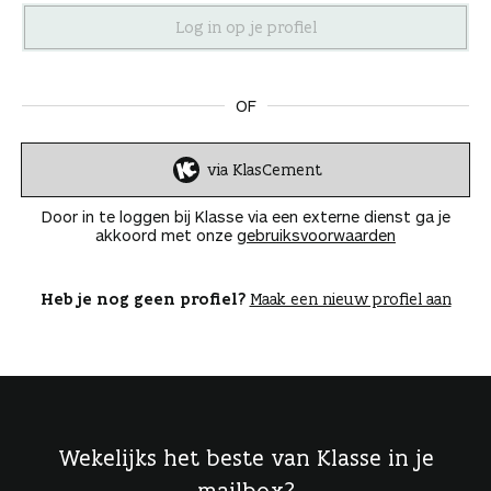
n
OF
via KlasCement
I
n
Door in te loggen bij Klasse via een externe dienst ga je
l
akkoord met onze
gebruiksvoorwaarden
o
g
g
Heb je nog geen profiel?
Maak een nieuw profiel aan
e
n
Wekelijks het beste van Klasse in je
mailbox?