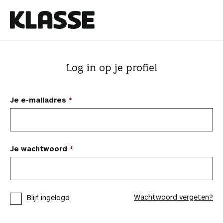
N
a
a
K
r
l
i
a
Log in op je profiel
n
s
h
s
o
e
Je e-mailadres
u
d
s
p
Je wachtwoord
r
i
n
Wachtwoord vergeten?
Blijf ingelogd
g
e