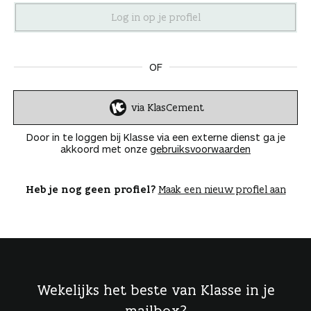
n
OF
via KlasCement
I
n
Door in te loggen bij Klasse via een externe dienst ga je
l
akkoord met onze
gebruiksvoorwaarden
o
g
g
Heb je nog geen profiel?
Maak een nieuw profiel aan
e
n
Wekelijks het beste van Klasse in je
mailbox?