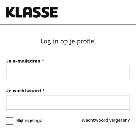
N
a
a
K
r
l
i
a
Log in op je profiel
n
s
h
s
o
e
Je e-mailadres
u
d
s
p
Je wachtwoord
r
i
n
Wachtwoord vergeten?
Blijf ingelogd
g
e