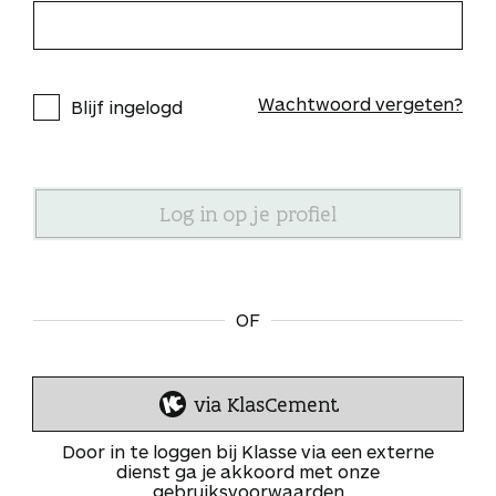
Wachtwoord vergeten?
Blijf ingelogd
OF
via KlasCement
I
n
Door in te loggen bij Klasse via een externe
l
dienst ga je akkoord met onze
gebruiksvoorwaarden