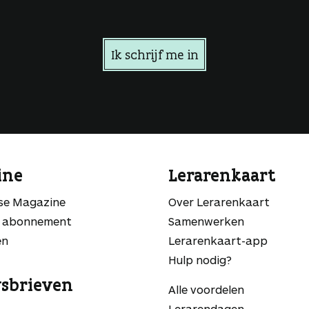
Ik schrijf me in
ine
Lerarenkaart
sse Magazine
Over Lerarenkaart
 abonnement
Samenwerken
en
Lerarenkaart-app
Hulp nodig?
sbrieven
Alle voordelen
Lerarendagen