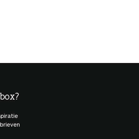
lbox?
piratie
sbrieven