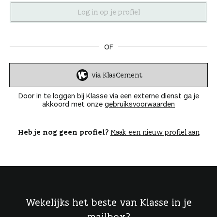
n
OF
via KlasCement
I
n
Door in te loggen bij Klasse via een externe dienst ga je
l
akkoord met onze
gebruiksvoorwaarden
o
g
g
Heb je nog geen profiel?
Maak een nieuw profiel aan
e
n
Wekelijks het beste van Klasse in je
mailbox?