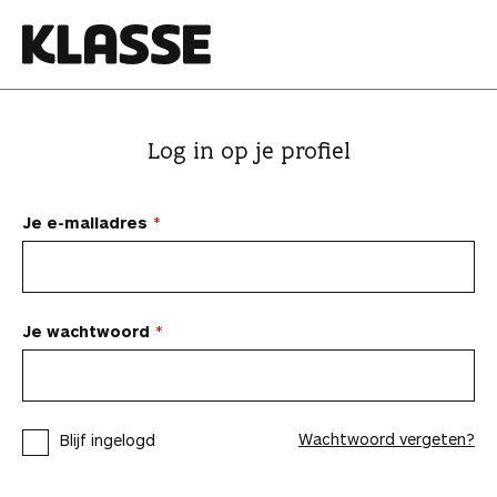
N
a
a
K
r
l
i
a
Log in op je profiel
n
s
h
s
o
e
Je e-mailadres
u
d
s
p
Je wachtwoord
r
i
n
Wachtwoord vergeten?
Blijf ingelogd
g
e