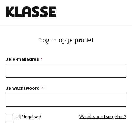
N
a
a
K
r
l
i
a
Log in op je profiel
n
s
h
s
o
e
Je e-mailadres
u
d
s
p
Je wachtwoord
r
i
n
Wachtwoord vergeten?
Blijf ingelogd
g
e