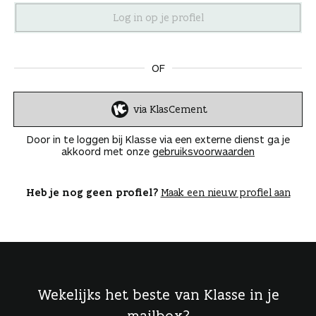
n
OF
via KlasCement
I
n
Door in te loggen bij Klasse via een externe dienst ga je
l
akkoord met onze
gebruiksvoorwaarden
o
g
g
Heb je nog geen profiel?
Maak een nieuw profiel aan
e
n
Wekelijks het beste van Klasse in je
mailbox?