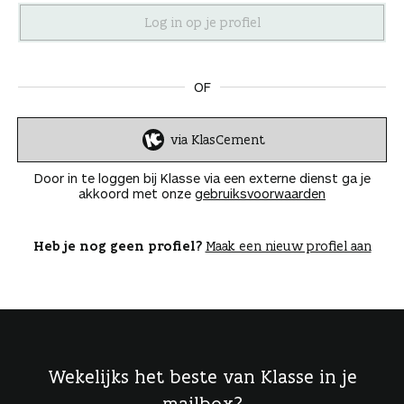
n
OF
via KlasCement
I
n
Door in te loggen bij Klasse via een externe dienst ga je
l
akkoord met onze
gebruiksvoorwaarden
o
g
g
Heb je nog geen profiel?
Maak een nieuw profiel aan
e
n
Wekelijks het beste van Klasse in je
mailbox?