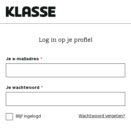
N
a
a
K
r
l
i
a
Log in op je profiel
n
s
h
s
o
e
Je e-mailadres
u
d
s
p
Je wachtwoord
r
i
n
Wachtwoord vergeten?
Blijf ingelogd
g
e