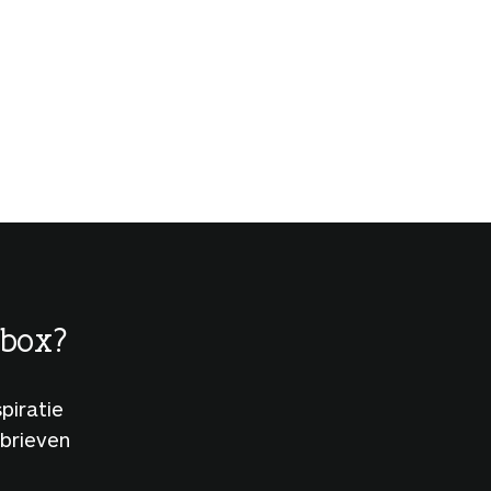
lbox?
piratie
sbrieven