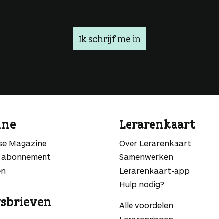
Ik schrijf me in
ine
Lerarenkaart
sse Magazine
Over Lerarenkaart
 abonnement
Samenwerken
en
Lerarenkaart-app
Hulp nodig?
sbrieven
Alle voordelen
Lerarendagen