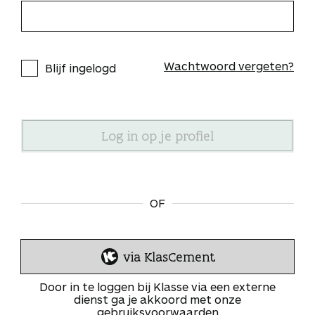
Wachtwoord vergeten?
Blijf ingelogd
OF
via KlasCement
I
n
Door in te loggen bij Klasse via een externe
l
dienst ga je akkoord met onze
gebruiksvoorwaarden