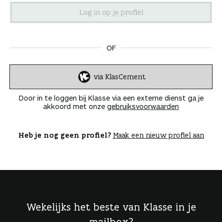
n
OF
via KlasCement
I
n
Door in te loggen bij Klasse via een externe dienst ga je
l
akkoord met onze
gebruiksvoorwaarden
o
g
g
Heb je nog geen profiel?
Maak een nieuw profiel aan
e
n
Wekelijks het beste van Klasse in je
mailbox?