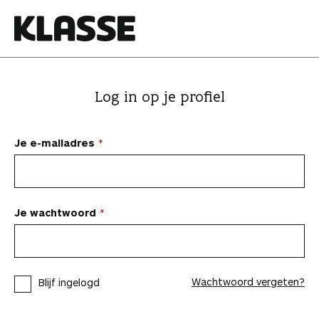
N
a
a
K
r
l
i
a
Log in op je profiel
n
s
h
s
o
e
Je e-mailadres
u
d
s
p
Je wachtwoord
r
i
n
Wachtwoord vergeten?
Blijf ingelogd
g
e