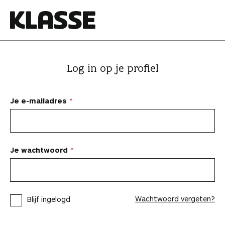
N
a
a
K
r
l
i
a
Log in op je profiel
n
s
h
s
o
e
Je e-mailadres
u
d
s
p
Je wachtwoord
r
i
n
Wachtwoord vergeten?
Blijf ingelogd
g
e