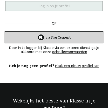
n
OF
via KlasCement
I
n
Door in te loggen bij Klasse via een externe dienst ga je
l
akkoord met onze
gebruiksvoorwaarden
o
g
g
Heb je nog geen profiel?
Maak een nieuw profiel aan
e
n
Wekelijks het beste van Klasse in je
mailbox?