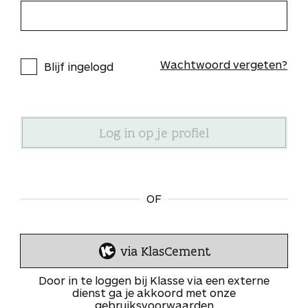
Wachtwoord vergeten?
Blijf ingelogd
OF
via KlasCement
I
n
Door in te loggen bij Klasse via een externe
l
dienst ga je akkoord met onze
gebruiksvoorwaarden