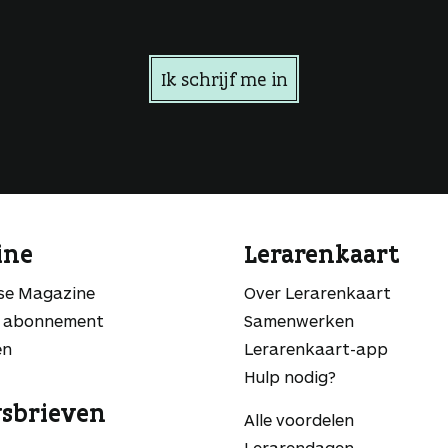
Ik schrijf me in
ine
Lerarenkaart
sse Magazine
Over Lerarenkaart
 abonnement
Samenwerken
en
Lerarenkaart-app
Hulp nodig?
sbrieven
Alle voordelen
Lerarendagen