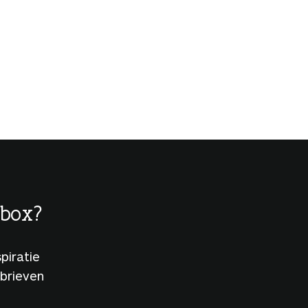
lbox?
piratie
sbrieven