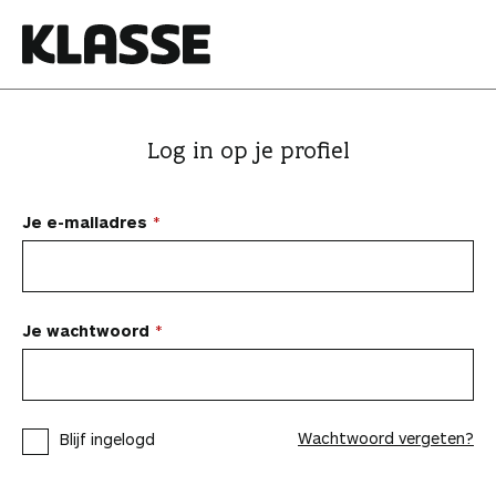
N
a
a
K
r
l
i
a
Log in op je profiel
n
s
h
s
o
e
Je e-mailadres
u
d
s
p
Je wachtwoord
r
i
n
Wachtwoord vergeten?
Blijf ingelogd
g
e