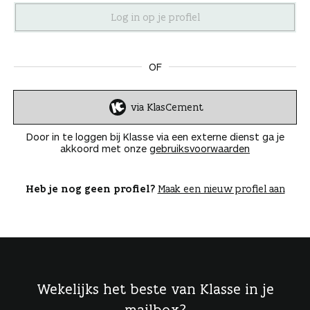
n
OF
via KlasCement
I
n
Door in te loggen bij Klasse via een externe dienst ga je
l
akkoord met onze
gebruiksvoorwaarden
o
g
g
Heb je nog geen profiel?
Maak een nieuw profiel aan
e
n
Wekelijks het beste van Klasse in je
mailbox?