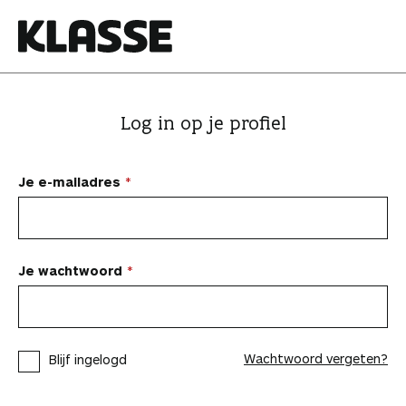
N
a
a
K
r
l
i
a
Log in op je profiel
n
s
h
s
o
e
Je e-mailadres
u
d
s
p
Je wachtwoord
r
i
n
Wachtwoord vergeten?
Blijf ingelogd
g
e