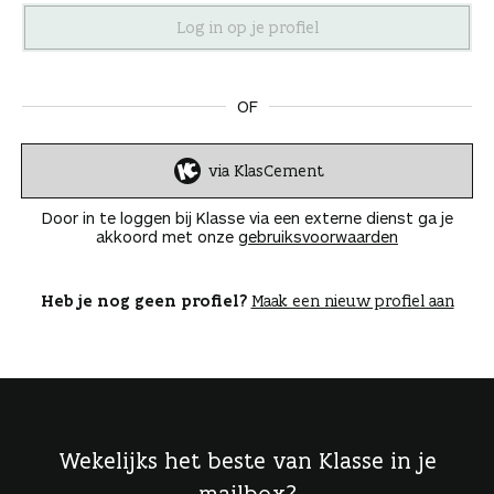
n
OF
via KlasCement
I
n
Door in te loggen bij Klasse via een externe dienst ga je
l
akkoord met onze
gebruiksvoorwaarden
o
g
g
Heb je nog geen profiel?
Maak een nieuw profiel aan
e
n
Wekelijks het beste van Klasse in je
mailbox?