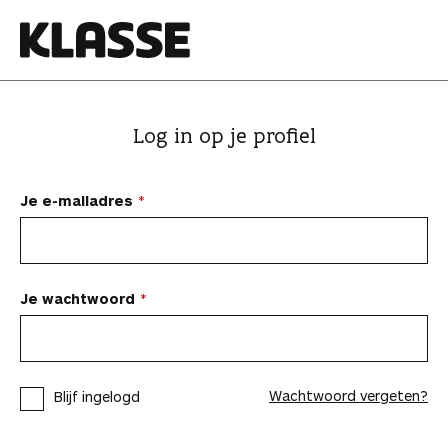
N
a
a
K
r
l
i
a
Log in op je profiel
n
s
h
s
o
e
Je e-mailadres
u
d
s
p
Je wachtwoord
r
i
n
Wachtwoord vergeten?
Blijf ingelogd
g
e