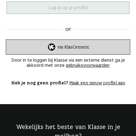
n
OF
via KlasCement
I
n
Door in te loggen bij Klasse via een externe dienst ga je
l
akkoord met onze
gebruiksvoorwaarden
o
g
g
Heb je nog geen profiel?
Maak een nieuw profiel aan
e
n
Wekelijks het beste van Klasse in je
mailbox?