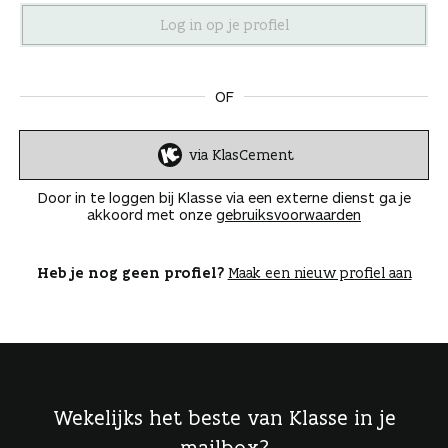
n
OF
via KlasCement
I
n
Door in te loggen bij Klasse via een externe dienst ga je
l
akkoord met onze
gebruiksvoorwaarden
o
g
g
Heb je nog geen profiel?
Maak een nieuw profiel aan
e
n
Wekelijks het beste van Klasse in je
mailbox?