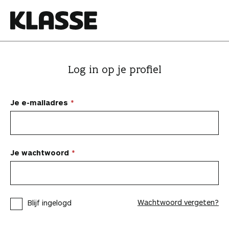
N
a
a
K
r
l
i
a
Log in op je profiel
n
s
h
s
o
e
Je e-mailadres
u
d
s
p
Je wachtwoord
r
i
n
Wachtwoord vergeten?
Blijf ingelogd
g
e