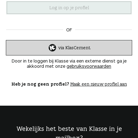
n
OF
via KlasCement
I
n
Door in te loggen bij Klasse via een externe dienst ga je
l
akkoord met onze
gebruiksvoorwaarden
o
g
g
Heb je nog geen profiel?
Maak een nieuw profiel aan
e
n
Wekelijks het beste van Klasse in je
mailbox?