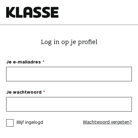
N
a
a
K
r
l
i
a
Log in op je profiel
n
s
h
s
o
e
Je e-mailadres
u
d
s
p
Je wachtwoord
r
i
n
Wachtwoord vergeten?
Blijf ingelogd
g
e