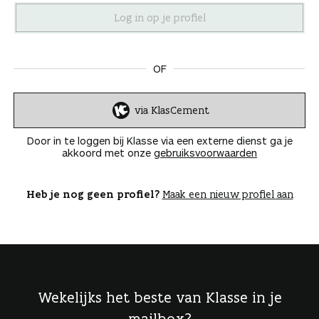
n
OF
via KlasCement
I
n
Door in te loggen bij Klasse via een externe dienst ga je
l
akkoord met onze
gebruiksvoorwaarden
o
g
g
Heb je nog geen profiel?
Maak een nieuw profiel aan
e
n
Wekelijks het beste van Klasse in je
mailbox?