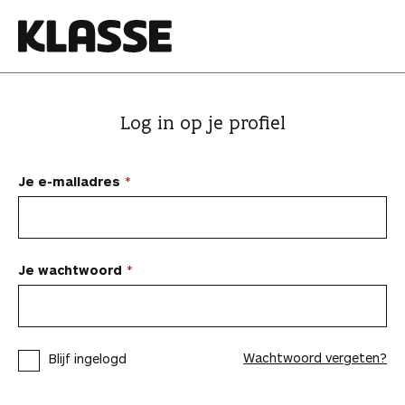
N
a
a
K
r
l
i
a
Log in op je profiel
n
s
h
s
o
e
Je e-mailadres
u
d
s
p
Je wachtwoord
r
i
n
Wachtwoord vergeten?
Blijf ingelogd
g
e