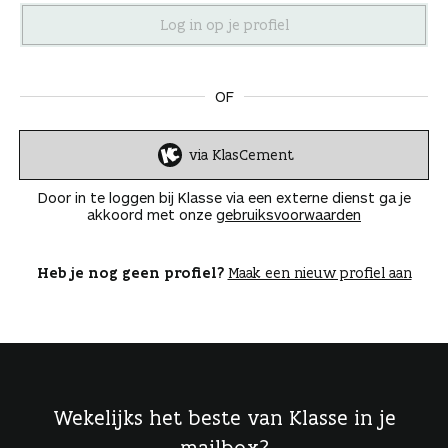
n
OF
via KlasCement
I
n
Door in te loggen bij Klasse via een externe dienst ga je
l
akkoord met onze
gebruiksvoorwaarden
o
g
g
Heb je nog geen profiel?
Maak een nieuw profiel aan
e
n
Wekelijks het beste van Klasse in je
mailbox?