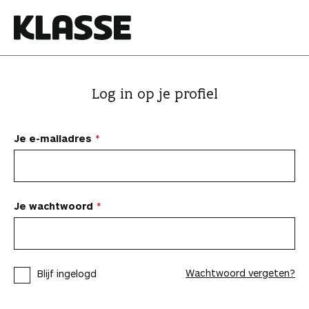
N
a
a
K
r
l
i
a
Log in op je profiel
n
s
h
s
o
e
Je e-mailadres
u
d
s
p
Je wachtwoord
r
i
n
Wachtwoord vergeten?
Blijf ingelogd
g
e