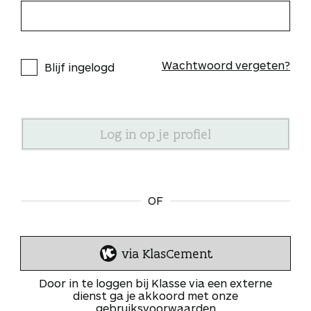
Wachtwoord vergeten?
Blijf ingelogd
OF
via KlasCement
I
n
Door in te loggen bij Klasse via een externe
l
dienst ga je akkoord met onze
gebruiksvoorwaarden