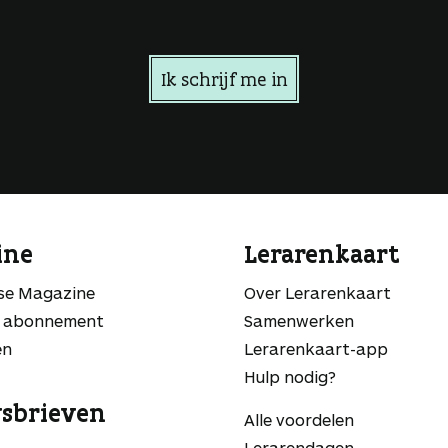
Ik schrijf me in
ine
Lerarenkaart
sse Magazine
Over Lerarenkaart
 abonnement
Samenwerken
en
Lerarenkaart-app
Hulp nodig?
sbrieven
Alle voordelen
Lerarendagen