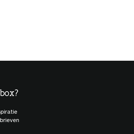
lbox?
piratie
sbrieven