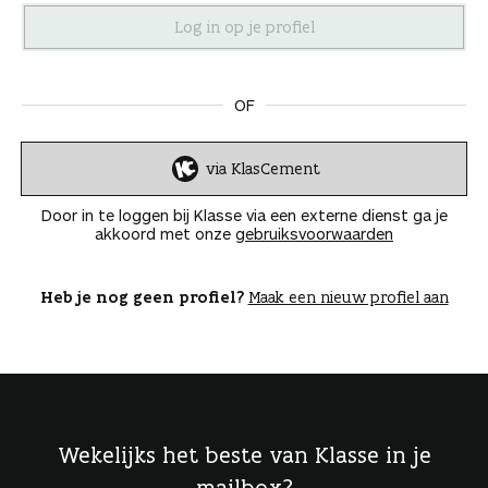
n
OF
via KlasCement
I
n
Door in te loggen bij Klasse via een externe dienst ga je
l
akkoord met onze
gebruiksvoorwaarden
o
g
g
Heb je nog geen profiel?
Maak een nieuw profiel aan
e
n
Wekelijks het beste van Klasse in je
mailbox?