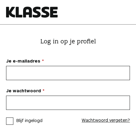
N
a
a
K
r
l
i
a
Log in op je profiel
n
s
h
s
o
e
Je e-mailadres
u
d
s
p
Je wachtwoord
r
i
n
Wachtwoord vergeten?
Blijf ingelogd
g
e