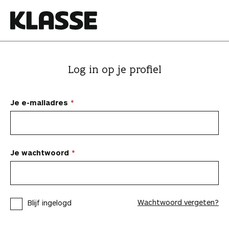
N
a
a
K
r
l
i
a
Log in op je profiel
n
s
h
s
o
e
Je e-mailadres
u
d
s
p
Je wachtwoord
r
i
n
Wachtwoord vergeten?
Blijf ingelogd
g
e