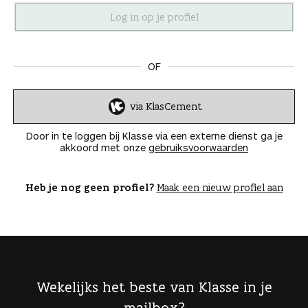
n
OF
via KlasCement
I
n
Door in te loggen bij Klasse via een externe dienst ga je
l
akkoord met onze
gebruiksvoorwaarden
o
g
g
Heb je nog geen profiel?
Maak een nieuw profiel aan
e
n
Wekelijks het beste van Klasse in je
mailbox?