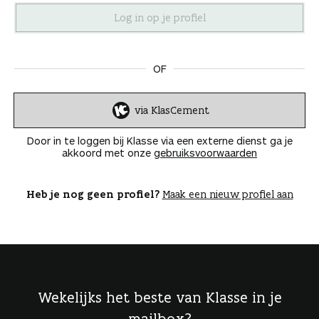
n
OF
via KlasCement
I
n
Door in te loggen bij Klasse via een externe dienst ga je
l
akkoord met onze
gebruiksvoorwaarden
o
g
g
Heb je nog geen profiel?
Maak een nieuw profiel aan
e
n
Wekelijks het beste van Klasse in je
mailbox?