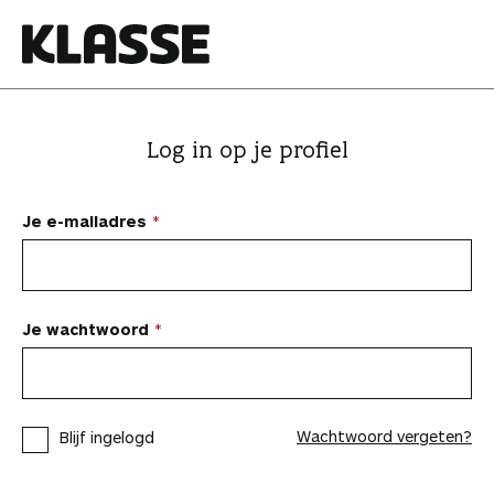
N
a
a
K
r
l
i
a
Log in op je profiel
n
s
h
s
o
e
Je e-mailadres
u
d
s
p
Je wachtwoord
r
i
n
Wachtwoord vergeten?
Blijf ingelogd
g
e