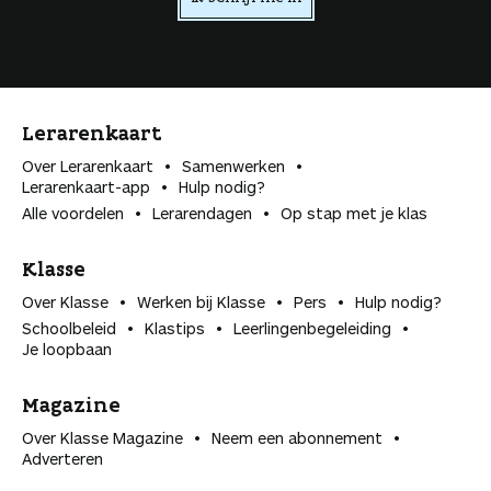
n
Lerarenkaart
Over Lerarenkaart
Samenwerken
Lerarenkaart-app
Hulp nodig?
Alle voordelen
Lerarendagen
Op stap met je klas
Klasse
Over Klasse
Werken bij Klasse
Pers
Hulp nodig?
Schoolbeleid
Klastips
Leerlingen­begeleiding
Je loopbaan
Magazine
Over Klasse Magazine
Neem een abonnement
Adverteren