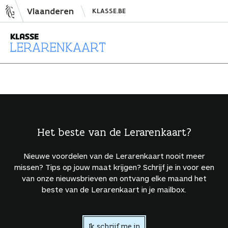
N
Vlaanderen
KLASSE.BE
a
a
r
i
L
n
e
h
r
o
a
u
r
d
e
Het beste van de Lerarenkaart?
s
n
p
k
Nieuwe voordelen van de Lerarenkaart nooit meer
r
a
missen? Tips op jouw maat krijgen? Schrijf je in voor een
i
a
van onze nieuwsbrieven en ontvang elke maand het
beste van de Lerarenkaart in je mailbox.
n
r
g
t
e
Ik schrijf me in