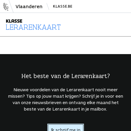
N
Vlaanderen
KLASSE.BE
a
a
r
i
L
n
e
h
r
o
a
u
r
d
e
Het beste van de Lerarenkaart?
s
n
p
k
Nieuwe voordelen van de Lerarenkaart nooit meer
r
a
missen? Tips op jouw maat krijgen? Schrijf je in voor een
i
a
van onze nieuwsbrieven en ontvang elke maand het
beste van de Lerarenkaart in je mailbox.
n
r
g
t
e
Ik schrijf me in