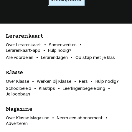
n
Lerarenkaart
Over Lerarenkaart
Samenwerken
Lerarenkaart-app
Hulp nodig?
Alle voordelen
Lerarendagen
Op stap met je klas
Klasse
Over Klasse
Werken bij Klasse
Pers
Hulp nodig?
Schoolbeleid
Klastips
Leerlingen­begeleiding
Je loopbaan
Magazine
Over Klasse Magazine
Neem een abonnement
Adverteren