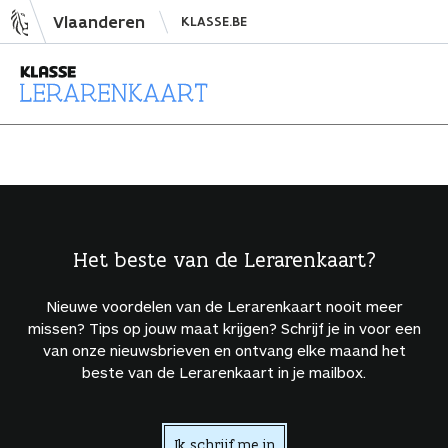
N
Vlaanderen
KLASSE.BE
a
a
r
i
L
n
e
h
r
o
a
u
r
d
e
Het beste van de Lerarenkaart?
s
n
p
k
Nieuwe voordelen van de Lerarenkaart nooit meer
r
a
missen? Tips op jouw maat krijgen? Schrijf je in voor een
i
a
van onze nieuwsbrieven en ontvang elke maand het
beste van de Lerarenkaart in je mailbox.
n
r
g
t
e
Ik schrijf me in