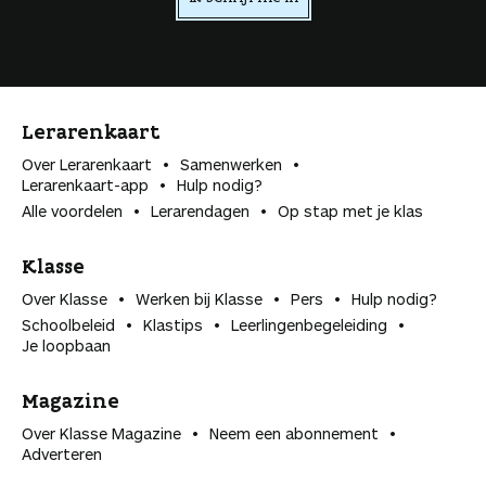
n
Lerarenkaart
Over Lerarenkaart
Samenwerken
Lerarenkaart-app
Hulp nodig?
Alle voordelen
Lerarendagen
Op stap met je klas
Klasse
Over Klasse
Werken bij Klasse
Pers
Hulp nodig?
Schoolbeleid
Klastips
Leerlingen­begeleiding
Je loopbaan
Magazine
Over Klasse Magazine
Neem een abonnement
Adverteren