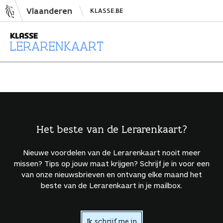
N
Vlaanderen
KLASSE.BE
a
a
r
i
L
n
e
h
r
o
a
u
r
d
e
Het beste van de Lerarenkaart?
s
n
p
k
Nieuwe voordelen van de Lerarenkaart nooit meer
r
a
missen? Tips op jouw maat krijgen? Schrijf je in voor een
i
a
van onze nieuwsbrieven en ontvang elke maand het
beste van de Lerarenkaart in je mailbox.
n
r
g
t
e
Ik schrijf me in