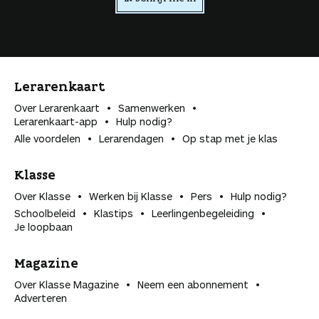
n
Lerarenkaart
Over Lerarenkaart
Samenwerken
Lerarenkaart-app
Hulp nodig?
Alle voordelen
Lerarendagen
Op stap met je klas
Klasse
Over Klasse
Werken bij Klasse
Pers
Hulp nodig?
Schoolbeleid
Klastips
Leerlingen­begeleiding
Je loopbaan
Magazine
Over Klasse Magazine
Neem een abonnement
Adverteren