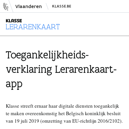
N
Vlaanderen
KLASSE.BE
a
a
r
i
L
n
e
h
r
Toegankelijkheids­
o
a
u
r
verklaring Leraren­kaart-
d
e
s
n
app
p
k
r
a
i
a
Klasse streeft ernaar haar digitale diensten toegankelijk
n
r
te maken overeenkomstig het Belgisch koninklijk besluit
g
t
van 19 juli 2019 (omzetting van EU-richtlijn 2016/2102).
e