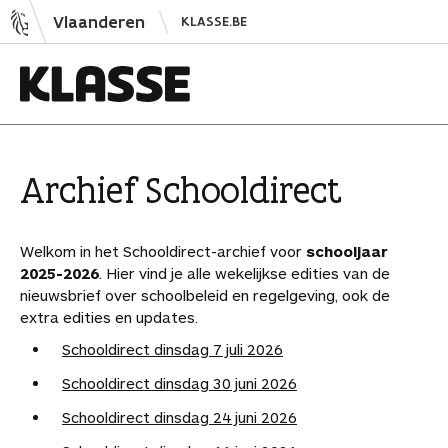
N
Vlaanderen
KLASSE.BE
a
a
r
i
K
n
l
h
a
Archief School­direct
o
s
u
s
d
e
Welkom in het Schooldirect-archief voor
schooljaar
s
2025-2026
. Hier vind je alle wekelijkse edities van de
nieuwsbrief over schoolbeleid en regelgeving, ook de
p
extra edities en updates.
r
i
Schooldirect dinsdag 7 juli 2026
n
Schooldirect dinsdag 30 juni 2026
g
Schooldirect dinsdag 24 juni 2026
e