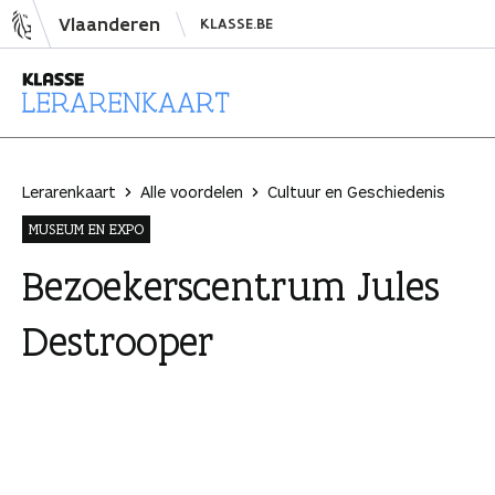
N
Vlaanderen
KLASSE.BE
a
a
r
i
L
n
e
h
r
Lerarenkaart
Alle voordelen
Cultuur en Geschiedenis
o
a
MUSEUM EN EXPO
u
r
d
e
Bezoekerscentrum Jules
s
n
Destrooper
p
k
r
a
i
a
n
r
g
t
e