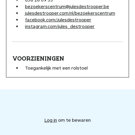
bezoekerscentrum@julesdestrooper.be
julesdestrooper.com/nl/bezoekerscentrum
facebook.com/Julesdestrooper
instagram.com/jules_destrooper
VOORZIENINGEN
Toegankelijk met een rolstoel
V
o
e
Log in
om te bewaren
g
d