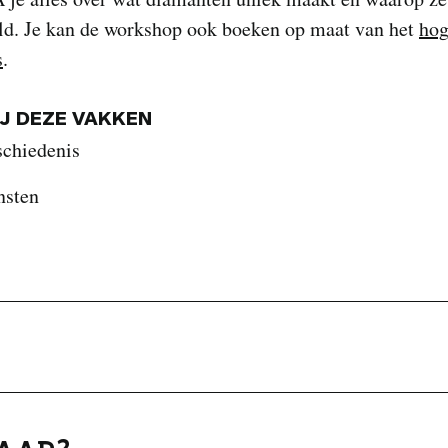
ld. Je kan de workshop ook boeken op maat van het
hog
s
.
IJ DEZE VAKKEN
schiedenis
nsten