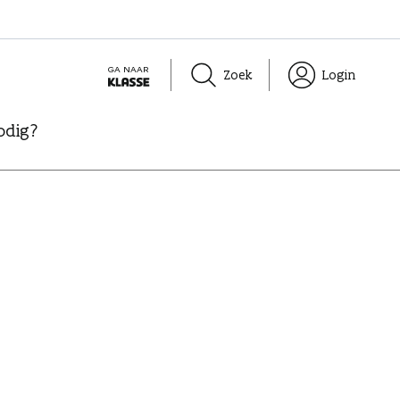
GA NAAR
Zoek
Login
K
L
odig?
A
S
S
E