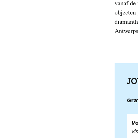
vanaf de 
objecten 
diamantho
Antwerpse
J
Gra
Vo
vi