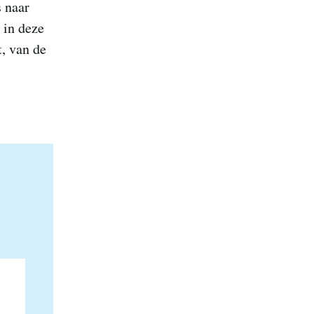
s naar
 in deze
, van de