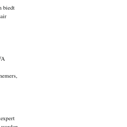
 biedt
air
IVA
lnemers,
texpert
e worden