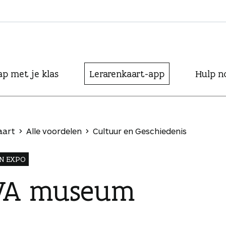
ap met je klas
Lerarenkaart-app
Hulp n
aart
Alle voordelen
Cultuur en Geschiedenis
N EXPO
VA museum