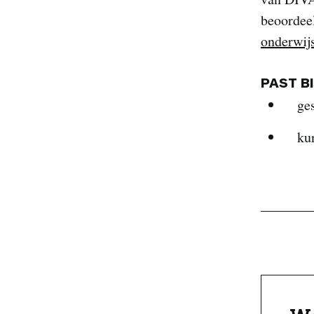
beoordee
onderwij
PAST B
ge
ku