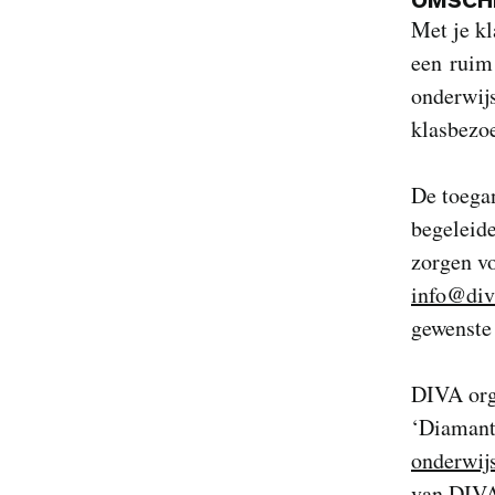
Met je kl
een rui
onderwij
klasbezo
De toega
begeleide
zorgen vo
info@div
gewenste 
DIVA org
‘Diamant:
onderwij
van DIVA