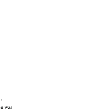
e
en was