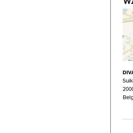
W
DIV
Suik
200
Bel