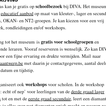
schoolbezoek
as kan je gratis op
bij DIVA. Het museum
m
educatief aanbod
op maat van kleuter-, lager en secund
s, OKAN- en NT2-groepen. Je kan kiezen voor een vrij
ek, rondleidingen en/of workshops.
gratis voor schoolgroepen
ng tot het museum is
en
nde leraren. Vooraf reserveren is wenselijk. Zo kan D
or een fijne ervaring en drukte vermijden. Mail naar
aantwerp.be
met daarin je contactgegevens, aantal dee
datum en tijdstip.
workshops
aniseert ook
voor scholen. In de workshop
 echt of nep’ voor leerlingen van de
derde graad lager
s
tot en met de
eerste graad secundair
, leert een diaman
 je alles over wat diamanten uniek maakt en waarop z