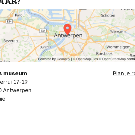
AAR?
A museum
Plan je 
errui 17-19
0 Antwerpen
gië