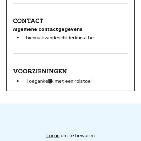
CONTACT
Algemene contactgegevens
biennalevandeschilderkunst.be
VOORZIENINGEN
Toegankelijk met een rolstoel
V
o
e
Log in
om te bewaren
g