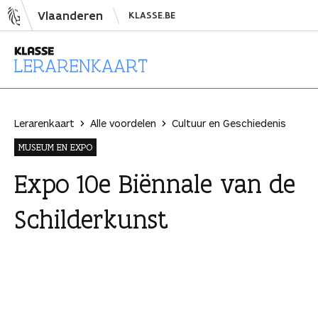
N
Vlaanderen
KLASSE.BE
a
a
r
i
L
n
e
h
r
Lerarenkaart
Alle voordelen
Cultuur en Geschiedenis
o
a
MUSEUM EN EXPO
u
r
d
e
Expo 10e Biënnale van de
s
n
Schilderkunst
p
k
r
a
i
a
n
r
g
t
e