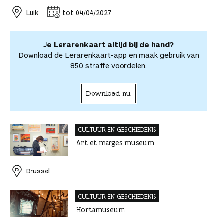
o
e
I
A
l
r
r
Luik
tot 04/04/2027
k
s
n
p
d
d
t
p
e
e
e
l
Je Lerarenkaart altijd bij de hand?
l
e
Download de Lerarenkaart-app en maak gebruik van
n
850 straffe voordelen.
Download nu
CULTUUR EN GESCHIEDENIS
Art et marges museum
Brussel
CULTUUR EN GESCHIEDENIS
Hortamuseum