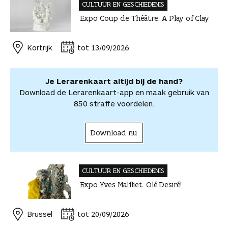
CULTUUR EN GESCHIEDENIS
e
t
k
a
m
v
v
Expo Coup de Théâtre. A Play of Clay
b
e
e
t
a
o
o
o
r
d
s
i
o
o
o
e
I
A
l
r
r
Kortrijk
tot 13/09/2026
k
s
n
p
d
d
t
p
e
e
e
l
Je Lerarenkaart altijd bij de hand?
l
e
Download de Lerarenkaart-app en maak gebruik van
n
850 straffe voordelen.
Download nu
CULTUUR EN GESCHIEDENIS
Expo Yves Malfliet. Olé Desiré!
Brussel
tot 20/09/2026