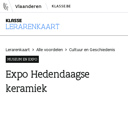
N
Vlaanderen
KLASSE.BE
a
a
r
i
L
n
e
h
r
Lerarenkaart
Alle voordelen
Cultuur en Geschiedenis
o
a
MUSEUM EN EXPO
u
r
d
e
Expo Hedendaagse
s
n
keramiek
p
k
r
a
i
a
n
r
g
t
e