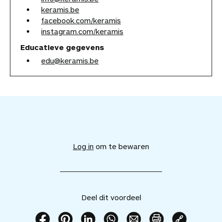
keramis.be
facebook.com/keramis
instagram.com/keramis
Educatieve gegevens
edu@keramis.be
V
o
e
Log in
om te bewaren
g
d
i
t
v
Deel dit voordeel
o
o