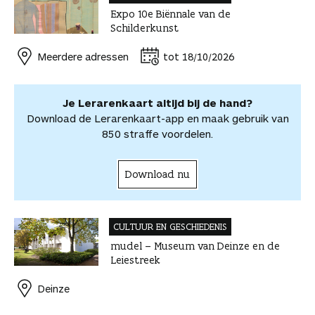
v
Expo 10e Biënnale van de
b
e
e
t
a
o
o
Schilderkunst
o
r
d
s
i
o
o
o
e
I
A
l
r
r
Meerdere adressen
tot 18/10/2026
k
s
n
p
d
d
t
p
e
e
e
l
Je Lerarenkaart altijd bij de hand?
l
e
Download de Lerarenkaart-app en maak gebruik van
n
850 straffe voordelen.
Download nu
CULTUUR EN GESCHIEDENIS
mudel – Museum van Deinze en de
Leiestreek
Deinze