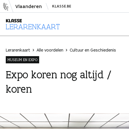
N
Vlaanderen
KLASSE.BE
a
a
r
i
L
n
e
h
r
Lerarenkaart
Alle voordelen
Cultuur en Geschiedenis
o
a
MUSEUM EN EXPO
u
r
d
e
Expo koren nog altijd /
s
n
koren
p
k
r
a
i
a
n
r
g
t
e