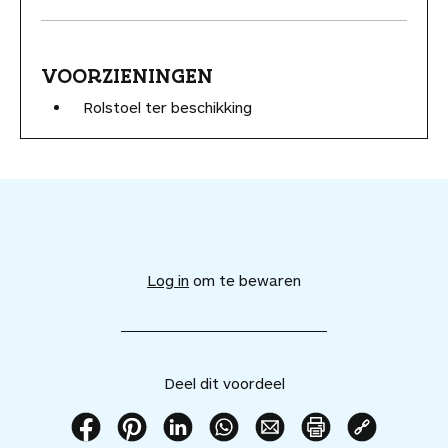
VOORZIENINGEN
Rolstoel ter beschikking
V
o
e
Log in
om te bewaren
g
d
i
t
v
Deel dit voordeel
o
o
r