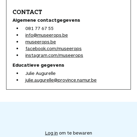
CONTACT
Algemene contactgegevens
081 77 67 55
info@museerops.be
museerops.be
facebook.com/museerops
instagram.com/museerops
Educatieve gegevens
Julie Augurelle
julie.augurelle@province.namur.be
V
o
e
Log in
om te bewaren
g