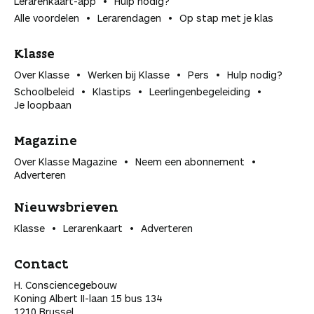
Lerarenkaart-app
Hulp nodig?
Alle voordelen
Lerarendagen
Op stap met je klas
Klasse
Over Klasse
Werken bij Klasse
Pers
Hulp nodig?
Schoolbeleid
Klastips
Leerlingen­begeleiding
Je loopbaan
Magazine
Over Klasse Magazine
Neem een abonnement
Adverteren
Nieuwsbrieven
Klasse
Lerarenkaart
Adverteren
Contact
H. Consciencegebouw
Koning Albert II-laan 15 bus 134
1210 Brussel