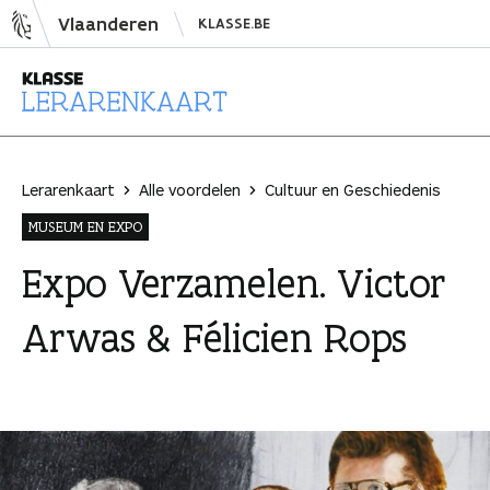
N
Vlaanderen
KLASSE.BE
a
a
r
i
L
n
e
h
r
Lerarenkaart
Alle voordelen
Cultuur en Geschiedenis
o
a
MUSEUM EN EXPO
u
r
d
e
Expo Verzamelen. Victor
s
n
Arwas & Félicien Rops
p
k
r
a
i
a
n
r
g
t
e