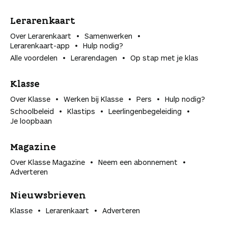
Lerarenkaart
Over Lerarenkaart
Samenwerken
Lerarenkaart-app
Hulp nodig?
Alle voordelen
Lerarendagen
Op stap met je klas
Klasse
Over Klasse
Werken bij Klasse
Pers
Hulp nodig?
Schoolbeleid
Klastips
Leerlingen­begeleiding
Je loopbaan
Magazine
Over Klasse Magazine
Neem een abonnement
Adverteren
Nieuwsbrieven
Klasse
Lerarenkaart
Adverteren