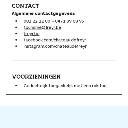
CONTACT
Algemene contactgegevens
082 22 22 00 – 0471 89 08 95
tourisme@freyr.be
freyr.be
facebook.com/chateau.defreyr
instagram.com/chateaudefreyr
VOORZIENINGEN
Gedeeltelijk toegankelijk met een rolstoel
V
o