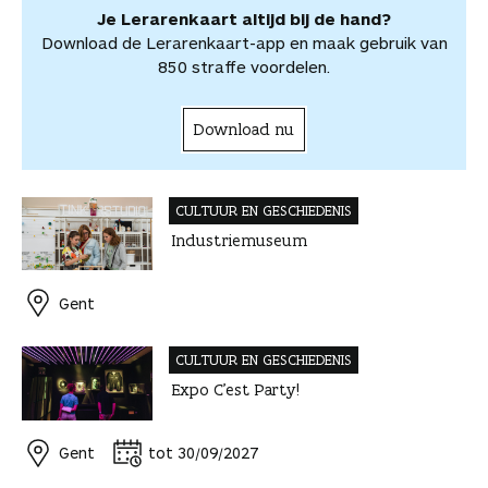
e
l
Je Lerarenkaart altijd bij de hand?
l
e
Download de Lerarenkaart-app en maak gebruik van
n
850 straffe voordelen.
Download nu
CULTUUR EN GESCHIEDENIS
Industriemuseum
Gent
CULTUUR EN GESCHIEDENIS
Expo C’est Party!
Gent
tot 30/09/2027