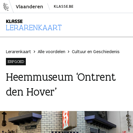
N
Vlaanderen
KLASSE.BE
a
a
r
i
L
n
e
h
r
Lerarenkaart
Alle voordelen
Cultuur en Geschiedenis
o
a
ERFGOED
u
r
d
e
Heemmuseum ‘Ontrent
s
n
den Hover’
p
k
r
a
i
a
n
r
g
t
e