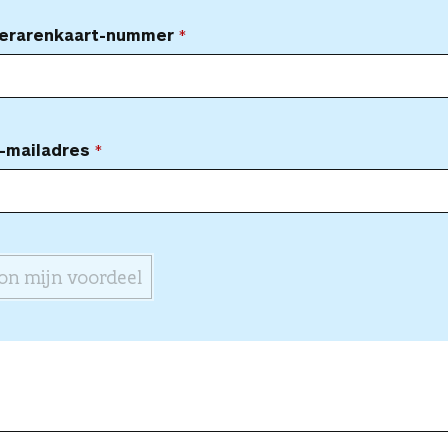
Lerarenkaart-nummer
-mailadres
on mijn voordeel