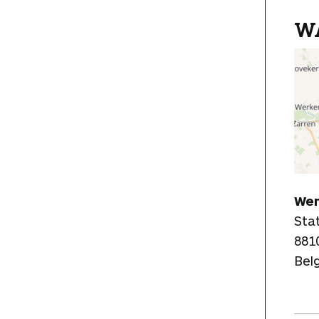
W
Wen
Stat
881
Bel