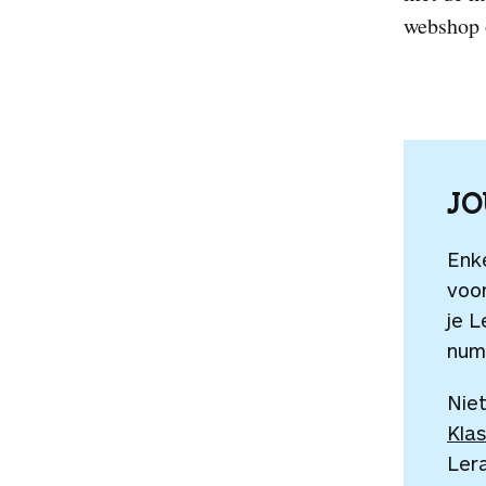
webshop o
J
Enk
voor
je L
num
Niet
Klas
Ler