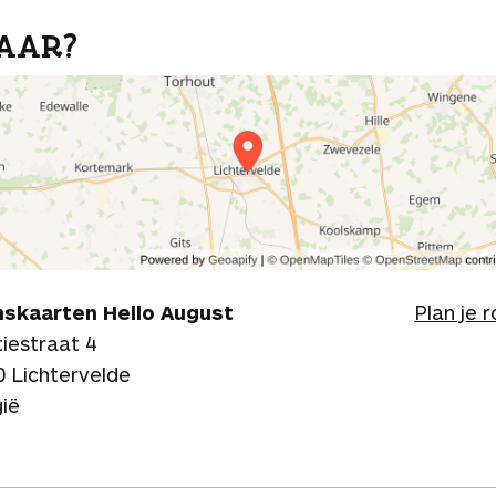
AAR?
skaarten Hello August
Plan je 
iestraat 4
0 Lichtervelde
gië