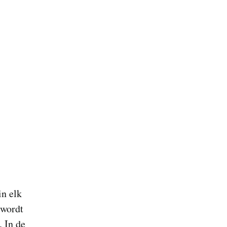
in elk
 wordt
. In de