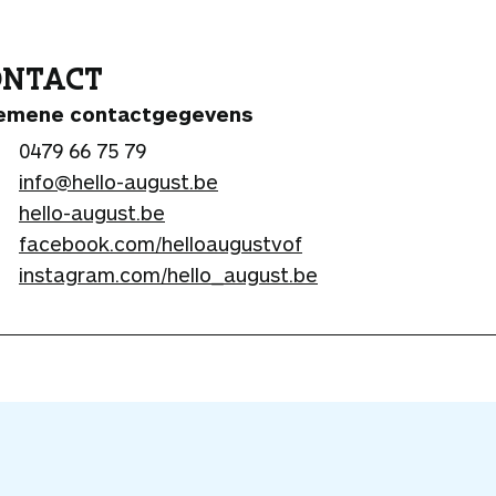
ONTACT
emene contactgegevens
0479 66 75 79
info@hello-august.be
hello-august.be
facebook.com/helloaugustvof
instagram.com/hello_august.be
V
o