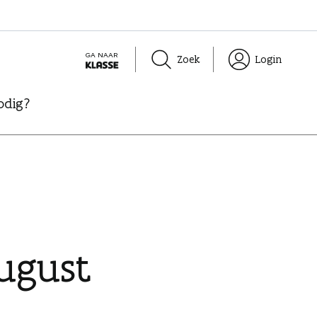
GA NAAR
Zoek
Login
K
L
odig?
A
S
S
E
ugust