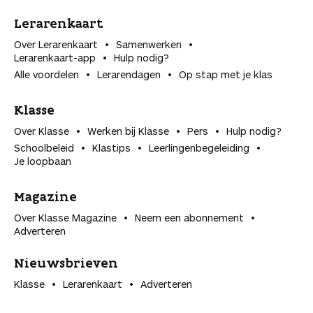
Lerarenkaart
Over Lerarenkaart
Samenwerken
Lerarenkaart-app
Hulp nodig?
Alle voordelen
Lerarendagen
Op stap met je klas
Klasse
Over Klasse
Werken bij Klasse
Pers
Hulp nodig?
Schoolbeleid
Klastips
Leerlingen­begeleiding
Je loopbaan
Magazine
Over Klasse Magazine
Neem een abonnement
Adverteren
Nieuwsbrieven
Klasse
Lerarenkaart
Adverteren