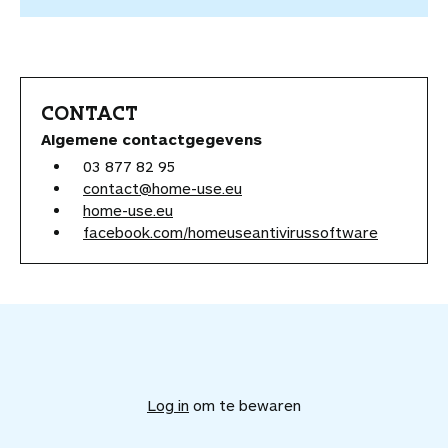
CONTACT
Algemene contactgegevens
03 877 82 95
contact@home-use.eu
home-use.eu
facebook.com/homeuseantivirussoftware
V
o
e
Log in
om te bewaren
g
d