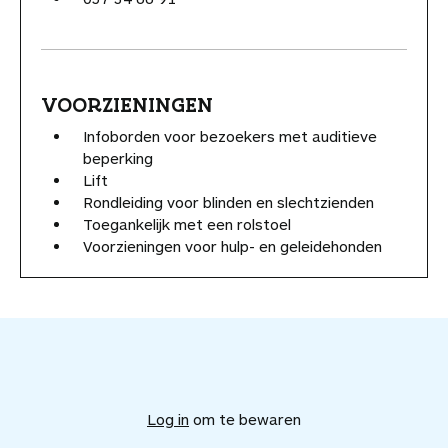
VOORZIENINGEN
Infoborden voor bezoekers met auditieve
beperking
Lift
Rondleiding voor blinden en slechtzienden
Toegankelijk met een rolstoel
Voorzieningen voor hulp- en geleidehonden
V
o
e
Log in
om te bewaren
g
d