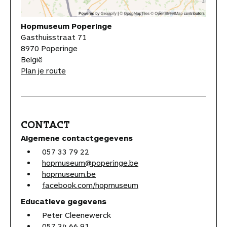
Hopmuseum Poperinge
Gasthuisstraat 71
8970 Poperinge
België
Plan je route
CONTACT
Algemene contactgegevens
057 33 79 22
hopmuseum@poperinge.be
hopmuseum.be
facebook.com/hopmuseum
Educatieve gegevens
Peter Cleenewerck
057 34 66 91