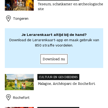
v
Teseum, schatkamer en archeologische
b
e
e
t
a
o
o
site
o
r
d
s
i
o
o
o
e
I
A
l
r
r
Tongeren
k
s
n
p
d
d
t
p
e
e
e
l
Je Lerarenkaart altijd bij de hand?
l
e
Download de Lerarenkaart-app en maak gebruik van
n
850 straffe voordelen.
Download nu
CULTUUR EN GESCHIEDENIS
Malagne, Archéoparc de Rochefort
Rochefort