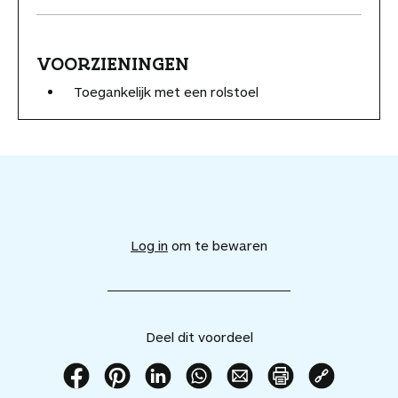
VOORZIENINGEN
Toegankelijk met een rolstoel
V
o
e
Log in
om te bewaren
g
d
i
t
v
Deel dit voordeel
o
o
r