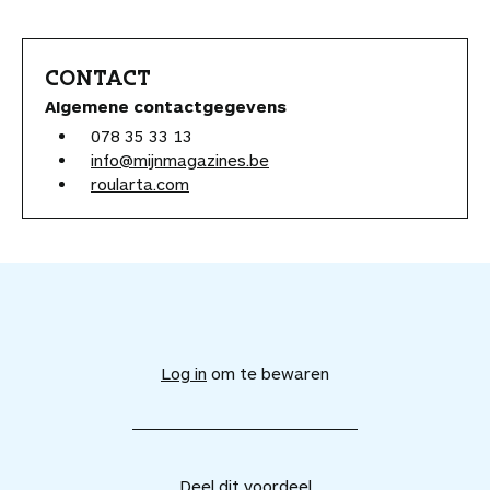
CONTACT
Algemene contactgegevens
078 35 33 13
info@mijnmagazines.be
roularta.com
V
o
e
Log in
om te bewaren
g
d
i
t
v
Deel dit voordeel