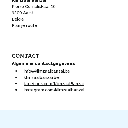
Klimzaal Banzai
Pierre Corneliskaai 10
9300 Aalst
België
Plan je route
CONTACT
Algemene contactgegevens
info@klimzaalbanzai.be
klimzaalbanzai.be
facebook.com/KlimzaalBanzai
instagram.com/klimzaalbanzai
V