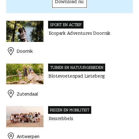
Download nu
SPORT EN ACTIEF
Ecopark Adventures Doornik
Doornik
TUINEN EN NATUUR­GEBIEDEN
Blotevoetenpad Lieteberg
Zutendaal
REIZEN EN MOBILITEIT
Reisrebbels
Antwerpen