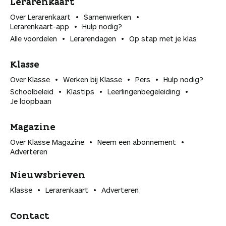
Lerarenkaart
Over Lerarenkaart
Samenwerken
Lerarenkaart-app
Hulp nodig?
Alle voordelen
Lerarendagen
Op stap met je klas
Klasse
Over Klasse
Werken bij Klasse
Pers
Hulp nodig?
Schoolbeleid
Klastips
Leerlingen­begeleiding
Je loopbaan
Magazine
Over Klasse Magazine
Neem een abonnement
Adverteren
Nieuwsbrieven
Klasse
Lerarenkaart
Adverteren
Contact