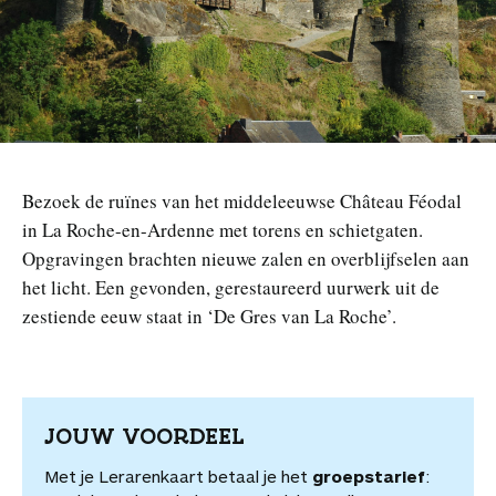
n
Bezoek de ruïnes van het middeleeuwse Château Féodal
in La Roche-en-Ardenne met torens en schietgaten.
Opgravingen brachten nieuwe zalen en overblijfselen aan
het licht. Een gevonden, gerestaureerd uurwerk uit de
zestiende eeuw staat in ‘De Gres van La Roche’.
JOUW VOORDEEL
Met je Lerarenkaart betaal je het
groepstarief
: