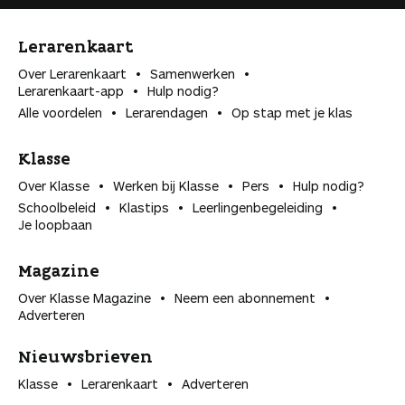
Lerarenkaart
Over Lerarenkaart
Samenwerken
Lerarenkaart-app
Hulp nodig?
Alle voordelen
Lerarendagen
Op stap met je klas
Klasse
Over Klasse
Werken bij Klasse
Pers
Hulp nodig?
Schoolbeleid
Klastips
Leerlingen­begeleiding
Je loopbaan
Magazine
Over Klasse Magazine
Neem een abonnement
Adverteren
Nieuwsbrieven
Klasse
Lerarenkaart
Adverteren