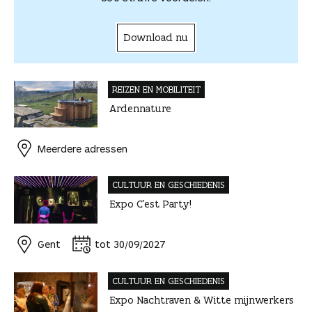
l
e
n
Download nu
REIZEN EN MOBILITEIT
Ardennature
Meerdere adressen
CULTUUR EN GESCHIEDENIS
Expo C’est Party!
Gent
tot 30/09/2027
CULTUUR EN GESCHIEDENIS
Expo Nachtraven & Witte mijnwerkers