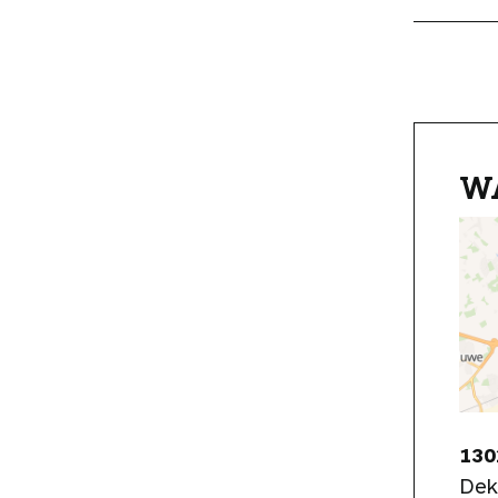
W
130
Dek