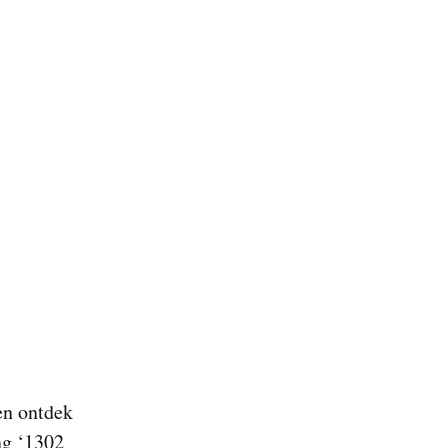
en ontdek
ng ‘1302