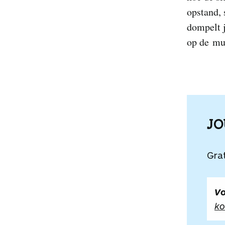
opstand, 
dompelt j
op de mu
J
Grat
Vo
ko