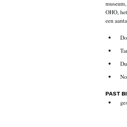
museum, 
OHO, het
een aanta
Do
Tar
Du
No
PAST B
ge