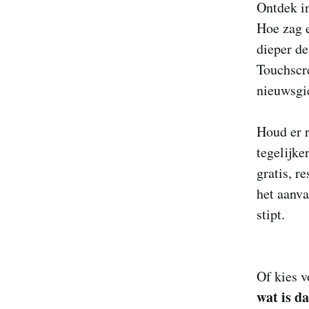
Ontdek in
Hoe zag 
dieper de
Touchscre
nieuwsgi
Houd er 
tegelijke
gratis, r
het aanv
stipt.
Of kies v
wat is d