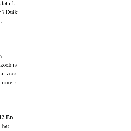
detail.
en? Duik
.
n
zoek is
ten voor
 immers
d? En
 het