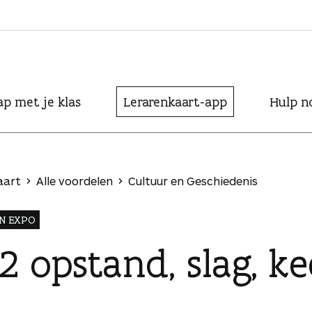
ap met je klas
Lerarenkaart-app
Hulp n
aart
Alle voordelen
Cultuur en Geschiedenis
N EXPO
2 opstand, slag, k