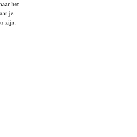
naar het
ar je
r zijn.