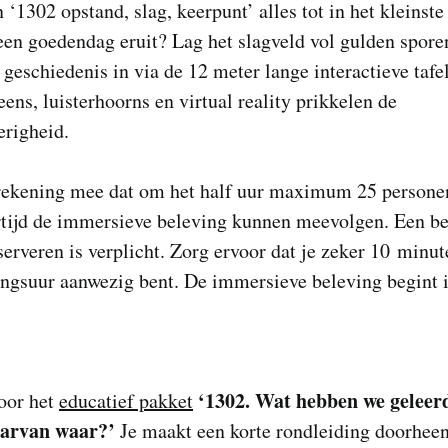
 ‘1302 opstand, slag, keerpunt’ alles tot in het kleinste 
een goedendag eruit? Lag het slagveld vol gulden spor
 geschiedenis in via de 12 meter lange interactieve tafel
ens, luisterhoorns en virtual reality prikkelen de
erigheid.
rekening mee dat om het half uur maximum 25 persone
rtijd de immersieve beleving kunnen meevolgen. Een be
eserveren is verplicht. Zorg ervoor dat je zeker 10 minu
angsuur aanwezig bent. De immersieve beleving begint
‘1302. Wat hebben we geleer
oor het
educatief pakket
aarvan waar?’
Je maakt een korte rondleiding doorheen