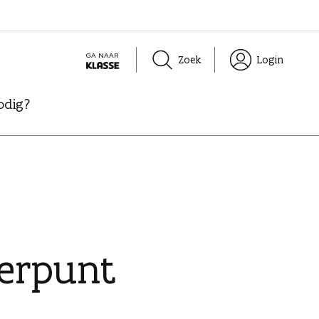
GA NAAR
Zoek
Login
K
L
odig?
A
S
S
E
eerpunt